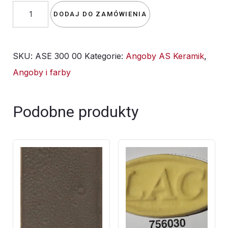
ilość
DODAJ DO ZAMÓWIENIA
angoba
w
SKU:
ASE 300 00
Kategorie:
Angoby AS Keramik
,
proszku
Angoby i farby
ASE
300
00
Podobne produkty
-
kremowa