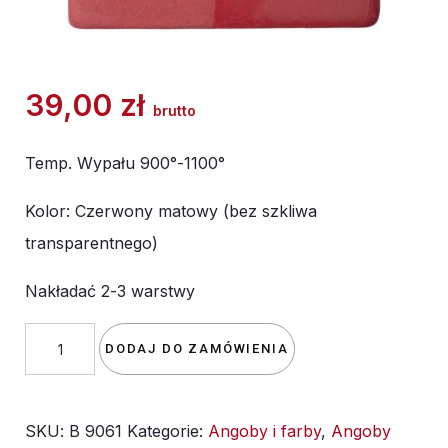
39,00
zł
brutto
Temp. Wypału 900°-1100°
Kolor: Czerwony matowy (bez szkliwa
transparentnego)
Nakładać 2-3 warstwy
ilość
DODAJ DO ZAMÓWIENIA
Angoba
BOTZ
SKU:
B 9061
Kategorie:
Angoby i farby
,
Angoby
9061