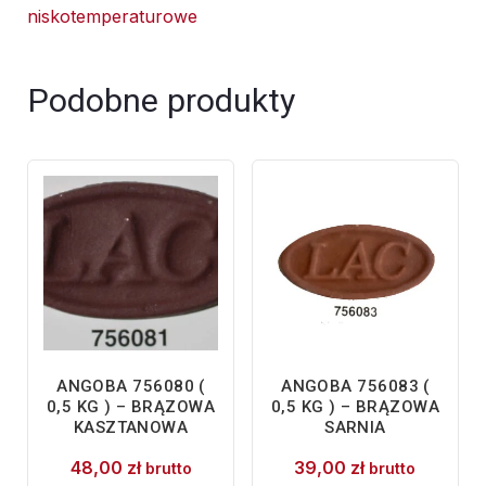
niskotemperaturowe
Czerwona-
opakowanie
200ml
Podobne produkty
ANGOBA 756080 (
ANGOBA 756083 (
0,5 KG ) – BRĄZOWA
0,5 KG ) – BRĄZOWA
KASZTANOWA
SARNIA
48,00
zł
39,00
zł
brutto
brutto