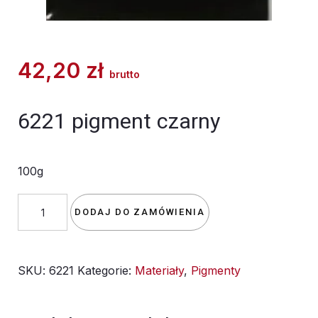
42,20
zł
brutto
6221 pigment czarny
100g
ilość
DODAJ DO ZAMÓWIENIA
6221
PIGMENT
SKU:
6221
Kategorie:
Materiały
,
Pigmenty
CZARNY
100g