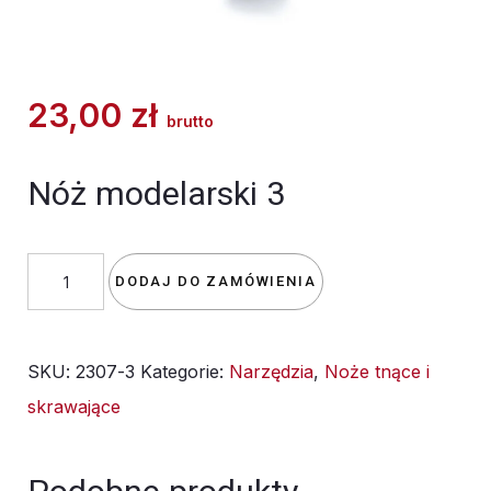
23,00
zł
brutto
Nóż modelarski 3
ilość
DODAJ DO ZAMÓWIENIA
2307-
3
SKU:
2307-3
Kategorie:
Narzędzia
,
Noże tnące i
Nóż
skrawające
modelarski
3