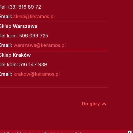
Tel: (33) 816 89 72
Email:
sklep@keramos.pl
Sklep
Warszawa
Tel kom: 506 099 725
Email:
warszawa@keramos.pl
Sklep
Kraków
Tel kom: 516 147 939
Email:
krakow@keramos.pl
Do góry
X