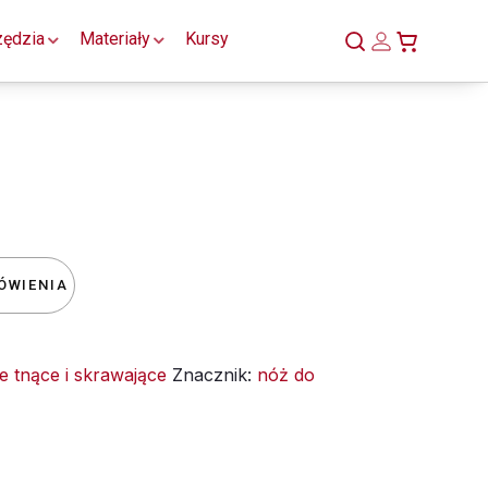
zędzia
Materiały
Kursy
ÓWIENIA
 tnące i skrawające
Znacznik:
nóż do