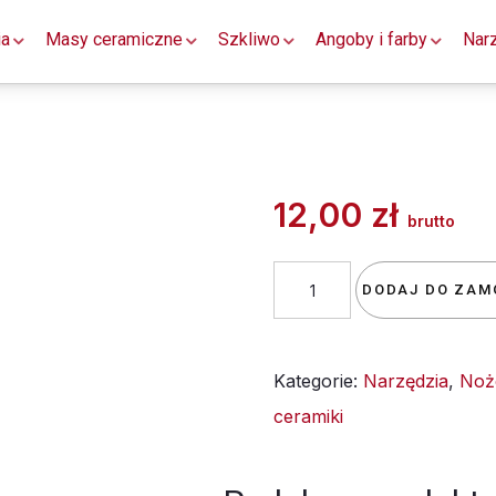
ia
Masy ceramiczne
Szkliwo
Angoby i farby
Nar
12,00
zł
brutto
ilość
DODAJ DO ZAM
2200-
37
Kategorie:
Narzędzia
,
Noże
Nóż
ceramiki
Łukowy